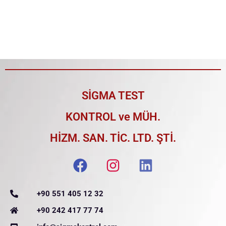
KONTROL VE MUAYENE
ANTALYA KOMPRESÖR PERİYODİK
KONTROL VE MUAYENE
SİGMA TEST
KONTROL ve MÜH.
HİZM. SAN. TİC. LTD. ŞTİ.
+90 551 405 12 32
+90 242 417 77 74