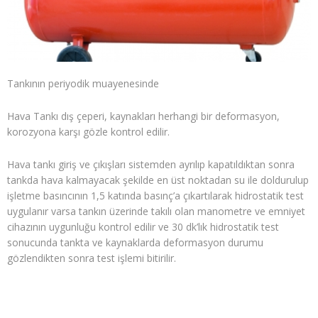
Tankının periyodik muayenesinde
Hava Tankı dış çeperi, kaynakları herhangi bir deformasyon,
korozyona karşı gözle kontrol edilir.
Hava tankı giriş ve çıkışları sistemden ayrılıp kapatıldıktan sonra
tankda hava kalmayacak şekilde en üst noktadan su ile doldurulup
işletme basıncının 1,5 katında basınç’a çıkartılarak hidrostatik test
uygulanır varsa tankın üzerinde takılı olan manometre ve emniyet
cihazının uygunluğu kontrol edilir ve 30 dk’lık hidrostatik test
sonucunda tankta ve kaynaklarda deformasyon durumu
gözlendikten sonra test işlemi bitirilir.
ANTALYA HAVA TANKI PERİYODİK