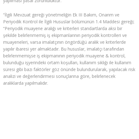
yapılması yasal zorunluluktur.
“İlgili Mevzuat gereği yönetmeliğin Ek III Bakım, Onarım ve
Periyodik Kontrol ile İlgili Hususlar bölümünün 1.4 Maddesi gereği;
“Periyodik muayene aralığı ve kriterleri standartlarda aksi bir
şekilde belirlenmemiş iş ekipmanlarının periyodik kontrolleri ve
muayeneleri, varsa imalatçının öngördüğü aralık ve kriterlerde
yapılır ibaresi yer almaktadır. Bu hususlar, imalatçı tarafından
belirlenmemişse iş ekipmanının periyodik muayene & kontrol,
bulunduğu işyerindeki ortam koşulları, kullanım sıklığı ile kullanım
süresi gibi bazı faktörler göz önünde bulundurularak, yapılacak risk
analizi ve değerlendirmesi sonuçlarına göre, belirlenecek
aralıklarda yapılmalıdır.
ANTALYA HİDROFOR PERİYODİK
KONTROL VE MUAYENE
ANTALYA HİDROFOR HAVA TANKI
PERİYODİK KONTROL VE MUAYENE