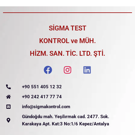
SİGMA TEST
KONTROL ve MÜH.
HİZM. SAN. TİC. LTD. ŞTİ.
+90 551 405 12 32
+90 242 417 77 74
info@sigmakontrol.com
Gündoğdu mah. Yeşilırmak cad. 2477. Sok.
Karakaya Apt. Kat:3 No:1/6 Kepez/Antalya